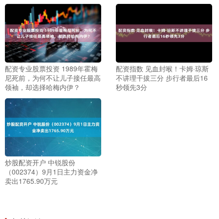
配资专业股票投资 1989年霍梅
配资指数 见血封喉！卡姆·琼斯
尼死前，为何不让儿子接任最高
不讲理干拔三分 步行者最后16
领袖，却选择哈梅内伊？
秒领先3分
炒股配资开户 中锐股份
（002374）9月1日主力资金净
卖出1765.90万元