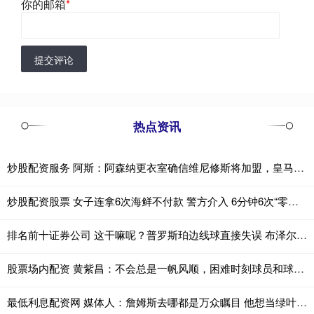
你的邮箱
*
提交评论
热点资讯
炒股配资服务 阿斯：阿森纳更衣室确信维尼修斯将加盟，皇马不会满足其薪资要求
炒股配资股票 女子连拿6次海鲜不付款 警方介入 6分钟6次“零元购”
排名前十证券公司 这干嘛呢？普罗斯珀边线球直接失误 布泽尔望球兴叹接不到
股票场内配资 黄紫昌：不会总是一帆风顺，困难时刻球员和球迷更要团结起来
最低利息配资网 媒体人：詹姆斯去哪都是万众瞩目 他想当绿叶现实也不允许