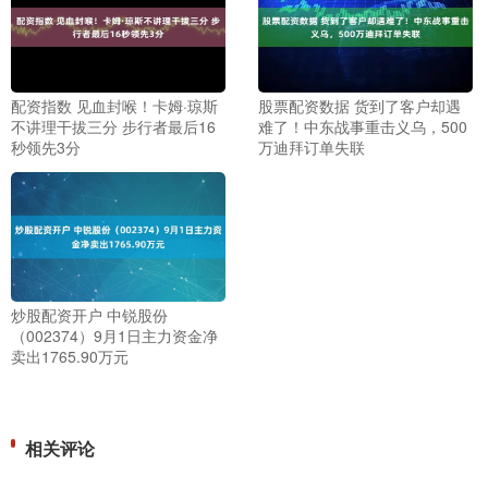
配资指数 见血封喉！卡姆·琼斯
股票配资数据 货到了客户却遇
不讲理干拔三分 步行者最后16
难了！中东战事重击义乌，500
秒领先3分
万迪拜订单失联
炒股配资开户 中锐股份
（002374）9月1日主力资金净
卖出1765.90万元
相关评论