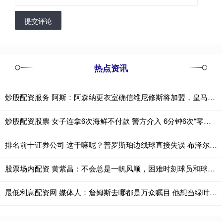
提交评论
热点资讯
炒股配资服务 阿斯：阿森纳更衣室确信维尼修斯将加盟，皇马不会满足其薪资要求
炒股配资股票 女子连拿6次海鲜不付款 警方介入 6分钟6次“零元购”
排名前十证券公司 这干嘛呢？普罗斯珀边线球直接失误 布泽尔望球兴叹接不到
股票场内配资 黄紫昌：不会总是一帆风顺，困难时刻球员和球迷更要团结起来
最低利息配资网 媒体人：詹姆斯去哪都是万众瞩目 他想当绿叶现实也不允许