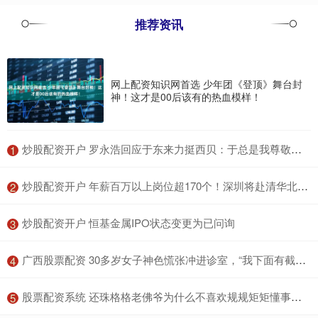
推荐资讯
网上配资知识网首选 少年团《登顶》舞台封
神！这才是00后该有的热血模样！
​炒股配资开户 罗永浩回应于东来力挺西贝：于总是我尊敬的企业家，千万不要被损友误导连累了名声
1
​炒股配资开户 年薪百万以上岗位超170个！深圳将赴清华北大招揽AI英才
2
​炒股配资开户 恒基金属IPO状态变更为已问询
3
​广西股票配资 30多岁女子神色慌张冲进诊室，“我下面有截断针取不出来了”
4
​股票配资系统 还珠格格老佛爷为什么不喜欢规规矩矩懂事的紫薇？
5