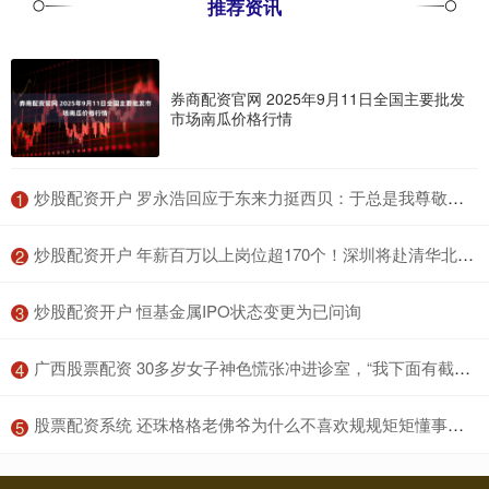
推荐资讯
券商配资官网 2025年9月11日全国主要批发
市场南瓜价格行情
​炒股配资开户 罗永浩回应于东来力挺西贝：于总是我尊敬的企业家，千万不要被损友误导连累了名声
1
​炒股配资开户 年薪百万以上岗位超170个！深圳将赴清华北大招揽AI英才
2
​炒股配资开户 恒基金属IPO状态变更为已问询
3
​广西股票配资 30多岁女子神色慌张冲进诊室，“我下面有截断针取不出来了”
4
​股票配资系统 还珠格格老佛爷为什么不喜欢规规矩矩懂事的紫薇？
5