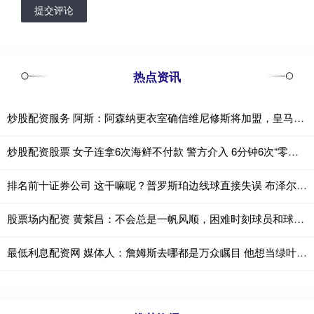
提交评论
热点资讯
炒股配资服务 阿斯：阿森纳更衣室确信维尼修斯将加盟，皇马不会满足其薪资要求
炒股配资股票 女子连拿6次海鲜不付款 警方介入 6分钟6次“零元购”
排名前十证券公司 这干嘛呢？普罗斯珀边线球直接失误 布泽尔望球兴叹接不到
股票场内配资 黄紫昌：不会总是一帆风顺，困难时刻球员和球迷更要团结起来
最低利息配资网 媒体人：詹姆斯去哪都是万众瞩目 他想当绿叶现实也不允许