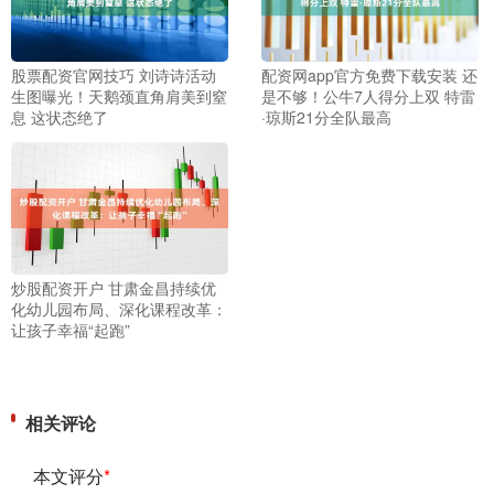
股票配资官网技巧 刘诗诗活动
配资网app官方免费下载安装 还
生图曝光！天鹅颈直角肩美到窒
是不够！公牛7人得分上双 特雷
息 这状态绝了
·琼斯21分全队最高
炒股配资开户 甘肃金昌持续优
化幼儿园布局、深化课程改革：
让孩子幸福“起跑”
相关评论
本文评分
*