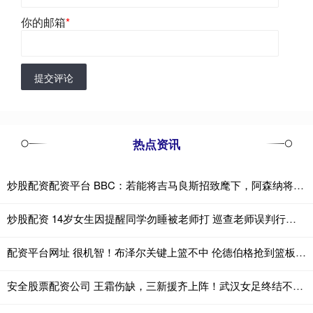
你的邮箱
*
提交评论
热点资讯
炒股配资配资平台 BBC：若能将吉马良斯招致麾下，阿森纳将迎来一位天生的领袖
炒股配资 14岁女生因提醒同学勿睡被老师打 巡查老师误判行为引发争议
配资平台网址 很机智！布泽尔关键上篮不中 伦德伯格抢到篮板喊停护住球权
安全股票配资公司 王霜伤缺，三新援齐上阵！武汉女足终结不胜升至第4