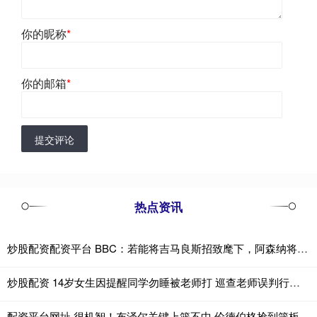
你的昵称
*
你的邮箱
*
提交评论
热点资讯
炒股配资配资平台 BBC：若能将吉马良斯招致麾下，阿森纳将迎来一位天生的领袖
炒股配资 14岁女生因提醒同学勿睡被老师打 巡查老师误判行为引发争议
配资平台网址 很机智！布泽尔关键上篮不中 伦德伯格抢到篮板喊停护住球权