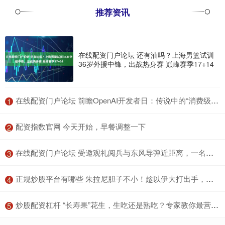
推荐资讯
在线配资门户论坛 还有油吗？上海男篮试训
36岁外援中锋，出战热身赛 巅峰赛季17+14
​在线配资门户论坛 前瞻OpenAI开发者日：传说中的“消费级AI产品”是什么？
1
​配资指数官网 今天开始，早餐调整一下
2
​在线配资门户论坛 受邀观礼阅兵与东风导弹近距离，一名快递小哥的“人生时刻”
3
​正规炒股平台有哪些 朱拉尼胆子不小！趁以伊大打出手，他在以色列后方搞温水煮青蛙，戈兰高地暗流涌动
4
​炒股配资杠杆 “长寿果”花生，生吃还是熟吃？专家教你最营养吃法
5