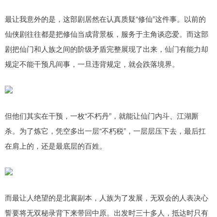
最让我意外的是，这部剧居然在认真质疑“修仙”这件事。以前的
仙侠剧往往都是把修仙当成背景板，服务于主角谈恋爱。而这部
剧把仙门和人族之间的阶级矛盾完整展现了出来，仙门有能力却
规定不能干预凡间事，一旦违背规定，就会跌落境界。
但他们其实在干预，一枚“不朽丹”，就能让仙门内斗、江湖厮
杀。为了炼它，凭空多出一层“不朽税”，一层层压下去，最后扛
在肩上的，还是最底层的百姓。
而最让人绝望的是北襄副本，人族为了发展，无双会的人表决心
誓要将无双秘录背下来带回中原。出发时三十多人，抵达时只有