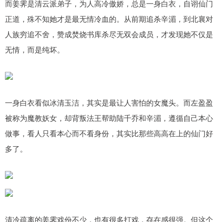
而姜霁是清云派弟子，为人高冷傲娇，总是一身白衣，自诩仙门
正道，殊不知她才是最无情冷血的。从前期追杀辛湄，到北襄对
人族穷追不舍，赞成焚烧书库杀尽无双会成员，才发现她不仅是
无情，而是纯坏。
一身白衣看似冰清玉洁，其实是最让人害怕的女魔头。而左盈盈
被称为魔教妖女，却背叛法王帮助陆千乔和辛湄，遵循自己本心
做事，看人只看本心而不看身份，其实比那些高高在上的仙门好
多了。
清冷疏离的姜霁戏份不少，也有很多打戏，存在感很强。但这个