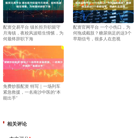
配资交易平台 镇长拒升职留守
配资官网平台 一个小伤口，为
月海镇，夜校风波暗生情愫，为
何拖成截肢？糖尿病足的这3个
何最终辞职下海
早期信号，很多人在忽视
免费炒股配资 特写｜一场列车
紧急救援，一名南沙中医的“本
能出手”
相关评论