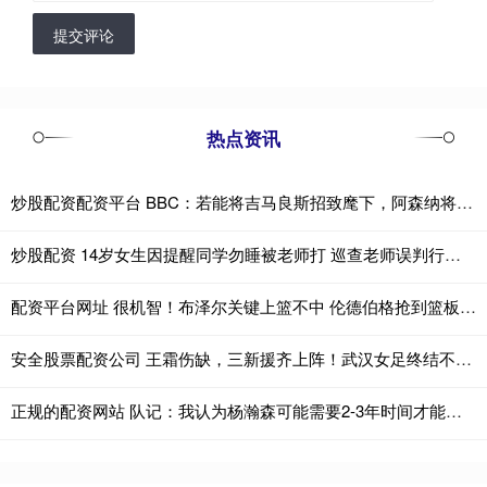
提交评论
热点资讯
炒股配资配资平台 BBC：若能将吉马良斯招致麾下，阿森纳将迎来一位天生的领袖
炒股配资 14岁女生因提醒同学勿睡被老师打 巡查老师误判行为引发争议
配资平台网址 很机智！布泽尔关键上篮不中 伦德伯格抢到篮板喊停护住球权
安全股票配资公司 王霜伤缺，三新援齐上阵！武汉女足终结不胜升至第4
正规的配资网站 队记：我认为杨瀚森可能需要2-3年时间才能打出来 他是潜力股