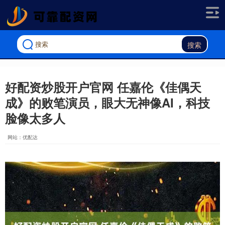
搜索
好配资炒股开户官网 任嘉伦《佳偶天
成》的败笔演员，眼大无神像AI，科技
脸像太多人
网站：优配达