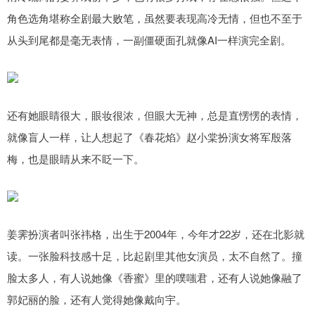
角色选角堪称全剧最大败笔，虽然要表现高冷无情，但也不至于
从头到尾都是毫无表情，一副僵硬面孔就像AI一样演完全剧。
还有她眼睛很大，眼妆很浓，但眼大无神，总是直愣愣的表情，
就像盲人一样，让人想起了《春花焰》赵小棠扮演女将军殷落
梅，也是眼睛从来不眨一下。
姜霁扮演者叫张祎格，出生于2004年，今年才22岁，还在北影就
读。一张脸科技感十足，比起剧里其他女演员，太不自然了。撞
脸太多人，有人说她像《香蜜》里的噗嗤君，还有人说她像融了
郭妃丽的脸，还有人觉得她像戴向宇。