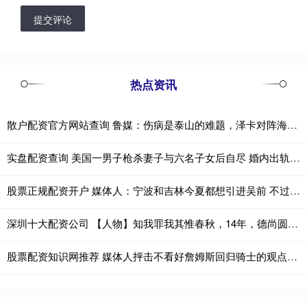
提交评论
热点资讯
散户配资官方网站查询 鲁媒：伤病是泰山的难题，泽卡对阵海港被换下因内收肌发紧
实盘配资查询 美国一男子枪杀妻子与六名子女后自尽 婚内出轨引发悲剧
股票正规配资开户 媒体人：宁波和吉林今夏都想引进吴前 不过后者更想一人一城
深圳十大配资公司 【人物】知我罪我其惟春秋，14年，德尚圆满，也意难平
股票配资知识网推荐 媒体人抨击不看好詹姆斯回归骑士的观点：聪明的球员总能解决问题