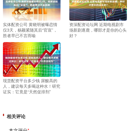
实体配资公司 黄晓明被曝恋情
资深配资论坛网 近期电视剧市
仅3天，杨颖紧随其后“官宣”，
场新剧逐鹿，哪部才是你的心头
胜者早已不言而喻
好？
现货配资平台多少钱 尿酸高的
人，建议每天多喝这种水！研究
证实：它竟是“天然促排剂”
相关评论
本文评分
*