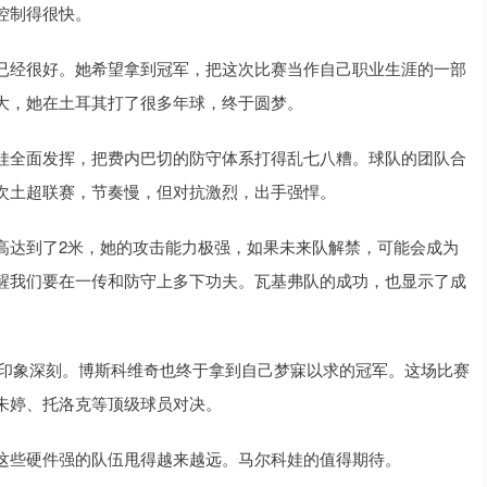
控制得很快。
已经很好。她希望拿到冠军，把这次比赛当作自己职业生涯的一部
大，她在土耳其打了很多年球，终于圆梦。
娃全面发挥，把费内巴切的防守体系打得乱七八糟。球队的团队合
次土超联赛，节奏慢，但对抗激烈，出手强悍。
高达到了2米，她的攻击能力极强，如果未来队解禁，可能会成为
醒我们要在一传和防守上多下功夫。瓦基弗队的成功，也显示了成
人印象深刻。博斯科维奇也终于拿到自己梦寐以求的冠军。这场比赛
朱婷、托洛克等顶级球员对决。
这些硬件强的队伍甩得越来越远。马尔科娃的值得期待。