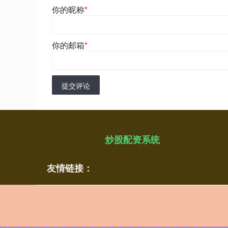
你的昵称
*
你的邮箱
*
提交评论
炒股配资系统
友情链接：