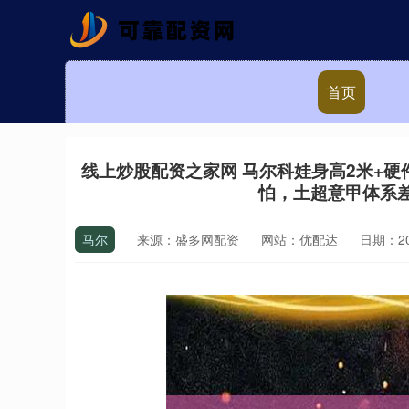
首页
线上炒股配资之家网 马尔科娃身高2米+
怕，土超意甲体系
马尔
来源：盛多网配资
网站：优配达
日期：202