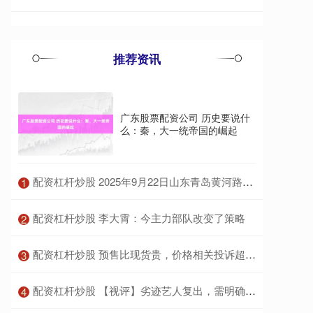
推荐资讯
广东股票配资公司 历史要说什
么：秦，大一统帝国的崛起
​配资杠杆炒股 2025年9月22日山东青岛黄河路农产品批发市场价格行情
1
​配资杠杆炒股 李大霄：今主力部队改变了策略
2
​配资杠杆炒股 预售比现货贵，价格相关投诉超85%（百姓关注）
3
​配资杠杆炒股 【视评】劣迹艺人复出，需明确底线
4