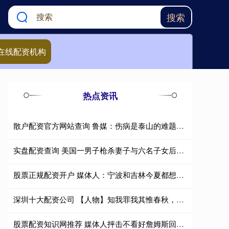
搜索
在线配资机构
热点资讯
散户配资官方网站查询 鲁媒：伤病是泰山的难题，泽卡对阵海港被换下因内收肌发紧
实盘配资查询 美国一男子枪杀妻子与六名子女后自尽 婚内出轨引发悲剧
股票正规配资开户 媒体人：宁波和吉林今夏都想引进吴前 不过后者更想一人一城
深圳十大配资公司 【人物】知我罪我其惟春秋，14年，德尚圆满，也意难平
股票配资知识网推荐 媒体人抨击不看好詹姆斯回归骑士的观点：聪明的球员总能解决问题