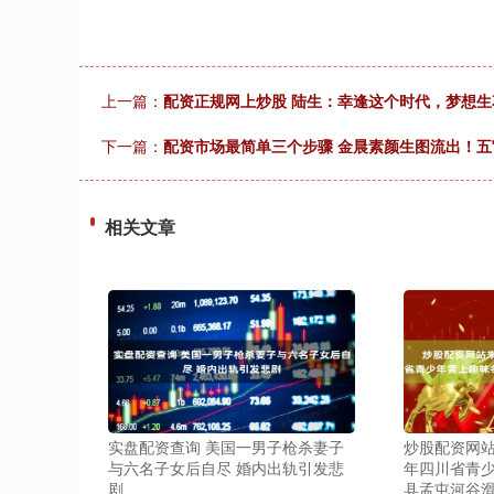
上一篇：
配资正规网上炒股 陆生：幸逢这个时代，梦想生花
下一篇：
配资市场最简单三个步骤 金晨素颜生图流出！
相关文章
实盘配资查询 美国一男子枪杀妻子
炒股配资网站来
与六名子女后自尽 婚内出轨引发悲
年四川省青
剧
县孟屯河谷