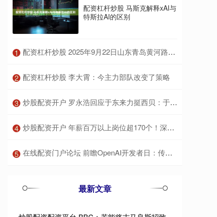
配资杠杆炒股 马斯克解释xAI与
特斯拉AI的区别
​配资杠杆炒股 2025年9月22日山东青岛黄河路农产品批发市场价格行情
1
​配资杠杆炒股 李大霄：今主力部队改变了策略
2
​炒股配资开户 罗永浩回应于东来力挺西贝：于总是我尊敬的企业家，千万不要被损友误导连累了名声
3
​炒股配资开户 年薪百万以上岗位超170个！深圳将赴清华北大招揽AI英才
4
​在线配资门户论坛 前瞻OpenAI开发者日：传说中的“消费级AI产品”是什么？
5
最新文章
炒股配资配资平台 BBC：若能将吉马良斯招致麾下，阿森纳将迎来一位天生的领袖