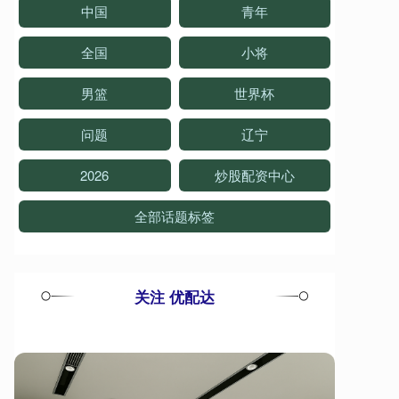
中国
青年
全国
小将
男篮
世界杯
问题
辽宁
2026
炒股配资中心
全部话题标签
关注 优配达