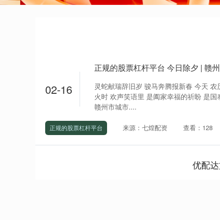
正规的股票杠杆平台 今日除夕 | 
灵蛇献瑞辞旧岁 骏马奔腾报新春 今天 农
02-16
火时 欢声笑语里 是阖家幸福的祈盼 是
赣州市城市....
来源：七煌配资
查看：128
正规的股票杠杆平台
优配达