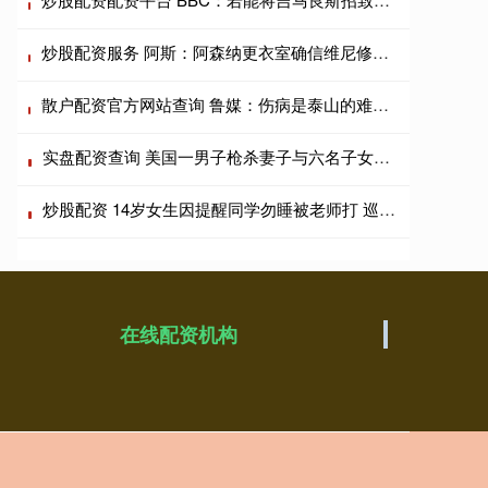
炒股配资服务 阿斯：阿森纳更衣室确信维尼修斯将加盟，皇马不会满足其薪资要求
散户配资官方网站查询 鲁媒：伤病是泰山的难题，泽卡对阵海港被换下因内收肌发紧
实盘配资查询 美国一男子枪杀妻子与六名子女后自尽 婚内出轨引发悲剧
炒股配资 14岁女生因提醒同学勿睡被老师打 巡查老师误判行为引发争议
在线配资机构