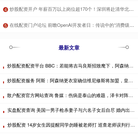
​炒股配资开户 年薪百万以上岗位超170个！深圳将赴清华北大招揽AI英才
4
​在线配资门户论坛 前瞻OpenAI开发者日：传说中的“消费级AI产品”是什么？
5
最新文章
炒股配资配资平台 BBC：若能将吉马良斯招致麾下，阿森纳将迎来一位天生的领袖
炒股配资服务 阿斯：阿森纳更衣室确信维尼修斯将加盟，皇马不会满足其薪资要求
散户配资官方网站查询 鲁媒：伤病是泰山的难题，泽卡对阵海港被换下因内收肌发紧
实盘配资查询 美国一男子枪杀妻子与六名子女后自尽 婚内出轨引发悲剧
炒股配资 14岁女生因提醒同学勿睡被老师打 巡查老师误判行为引发争议