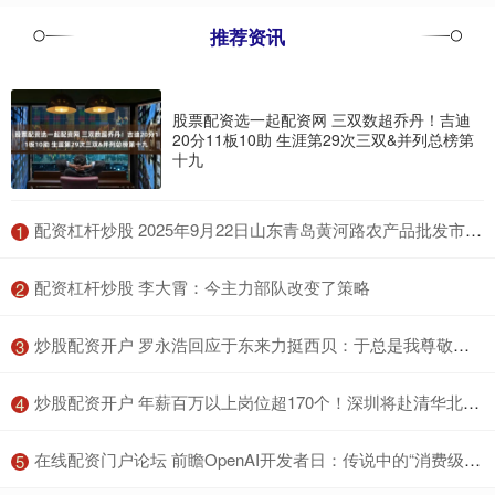
推荐资讯
股票配资选一起配资网 三双数超乔丹！吉迪
20分11板10助 生涯第29次三双&并列总榜第
十九
​配资杠杆炒股 2025年9月22日山东青岛黄河路农产品批发市场价格行情
1
​配资杠杆炒股 李大霄：今主力部队改变了策略
2
​炒股配资开户 罗永浩回应于东来力挺西贝：于总是我尊敬的企业家，千万不要被损友误导连累了名声
3
​炒股配资开户 年薪百万以上岗位超170个！深圳将赴清华北大招揽AI英才
4
​在线配资门户论坛 前瞻OpenAI开发者日：传说中的“消费级AI产品”是什么？
5