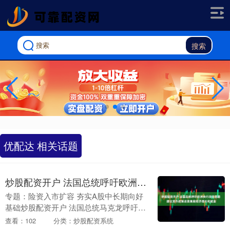
搜索
优配达 相关话题
炒股配资开户 法国总统呼吁欧洲央行改变思路 建议货币政策还需兼顾经济增长和就业
专题：险资入市扩容 夯实A股中长期向好
基础炒股配资开户 法国总统马克龙呼吁欧
洲央行在货币政策上改变思路，以提振单
查看：102
分类：炒股配资系统
一市场并防范金融危机风险。 马克龙在接