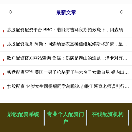
最新文章
炒股配资配资平台 BBC：若能将吉马良斯招致麾下，阿森纳将迎来一位天生的领袖
炒股配资服务 阿斯：阿森纳更衣室确信维尼修斯将加盟，皇马不会满足其薪资要求
散户配资官方网站查询 鲁媒：伤病是泰山的难题，泽卡对阵海港被换下因内收肌发紧
实盘配资查询 美国一男子枪杀妻子与六名子女后自尽 婚内出轨引发悲剧
炒股配资 14岁女生因提醒同学勿睡被老师打 巡查老师误判行为引发争议
炒股配资系统
专业个人配资门
在线配资机构
户